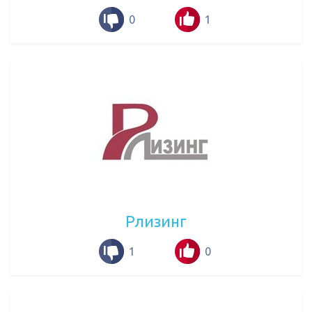
0
1
Рлизинг
1
0