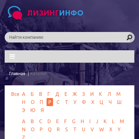
Главная
Каталог
Все
А
Б
В
Г
Д
Е
Ж
З
И
К
Л
М
Н
О
П
Р
С
Т
У
Ф
Х
Ц
Ч
Ш
Э
Ю
Я
A
B
C
D
E
F
G
H
I
J
K
L
M
N
O
P
Q
R
S
T
U
V
W
X
Y
Z