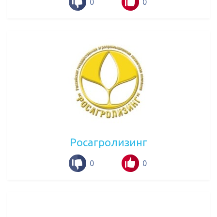
0
0
Росагролизинг
0
0