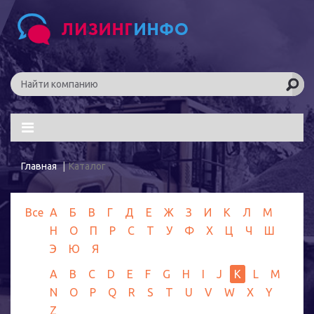
Главная
Каталог
Все
А
Б
В
Г
Д
Е
Ж
З
И
К
Л
М
Н
О
П
Р
С
Т
У
Ф
Х
Ц
Ч
Ш
Э
Ю
Я
A
B
C
D
E
F
G
H
I
J
K
L
M
N
O
P
Q
R
S
T
U
V
W
X
Y
Z