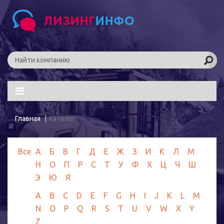
Главная
Каталог
Все
А
Б
В
Г
Д
Е
Ж
З
И
К
Л
М
Н
О
П
Р
С
Т
У
Ф
Х
Ц
Ч
Ш
Э
Ю
Я
A
B
C
D
E
F
G
H
I
J
K
L
M
N
O
P
Q
R
S
T
U
V
W
X
Y
Z