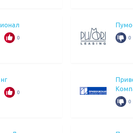
сионал
Пумо
0
0
нг
Прив
Комп
0
0