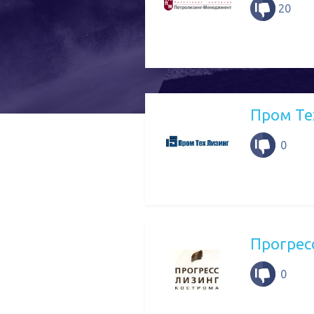
20
Пром Те
0
Прогрес
0