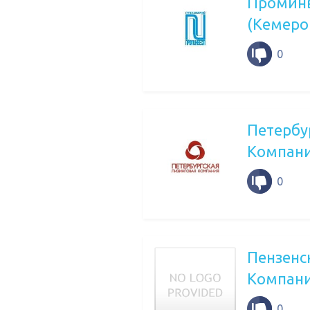
Проминв
(Кемеро
0
Петербу
Компан
0
Пензенс
Компан
0