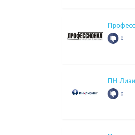
Профес
0
ПН-Лизи
0