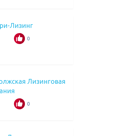
ри-Лизинг
0
олжская Лизинговая
ания
0