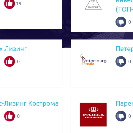
19
(ТОП
0
х Лизинг
Пете
0
0
с-Лизинг Кострома
Паре
0
0