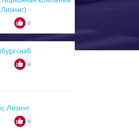
-Лизинг)
0
рбургснаб
0
кс Лизинг
0