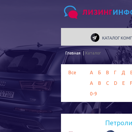
КАТАЛОГ КОМ
Главная
Каталог
Все
А
Б
В
Г
Д
A
B
C
D
E
0-9
Петрол