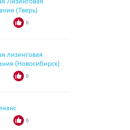
ая Лизинговая
ания (Тверь)
0
ая лизинговая
ания (Новосибирск)
0
инанс
0