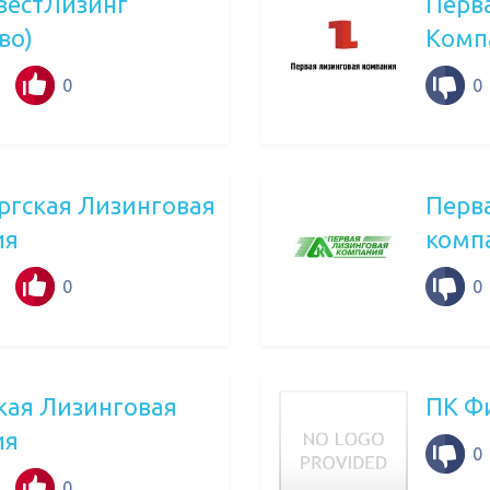
естЛизинг
Перв
во)
Комп
0
0
ргская Лизинговая
Перв
ия
комп
0
0
кая Лизинговая
ПК Ф
ия
0
0