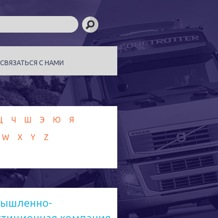
СВЯЗАТЬСЯ С НАМИ
Ц
Ч
Ш
Э
Ю
Я
W
X
Y
Z
ышленно-
стиционная компания