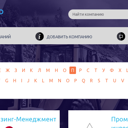
ПАНИЙ
ДОБАВИТЬ КОМПАНИЮ
Е
Ж
З
И
К
Л
М
Н
О
П
Р
С
Т
У
Ф
Х
F
G
H
I
J
K
L
M
N
O
P
Q
R
S
T
U
V
изинг-Менеджмент
Пром
инве