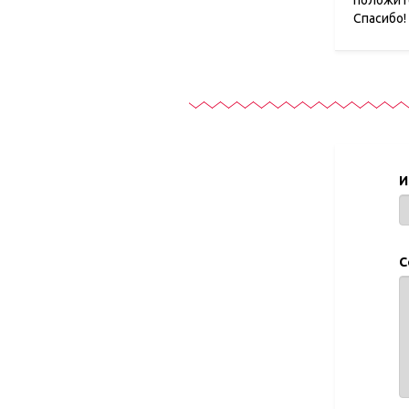
положите
Спасибо!
И
С